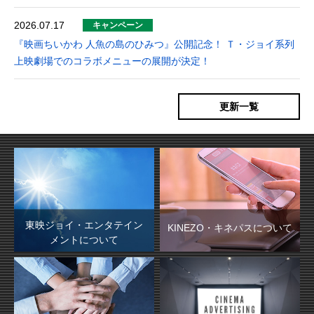
2026.07.17
キャンペーン
『映画ちいかわ 人魚の島のひみつ』公開記念！ Ｔ・ジョイ系列
上映劇場でのコラボメニューの展開が決定！
更新一覧
東映ジョイ・エンタテイン
KINEZO・キネパスに
ついて
メント
について