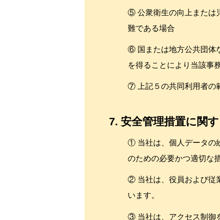
⑤ 公衆衛生の向上また
難である場合
⑥ 国または地方公共団
を得ることにより当該事
⑦ 上記５の共同利用者の
7. 安全管理措置に関
① 当社は、個人データ
のための必要かつ適切な
② 当社は、役員および
います。
③ 当社は、アクセス制