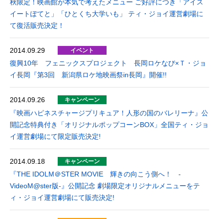
秋限定！映画館が本気で考えたメニュー ご好評につき「アイス
イートぽてと」「ひとくち大学いも」 ティ・ジョイ運営劇場に
て復活販売決定！
2014.09.29
イベント
復興10年 フェニックスプロジェクト 長岡ロケなび×Ｔ・ジョ
イ長岡『第3回 新潟県ロケ地映画祭in長岡』開催!!
2014.09.26
キャンペーン
『映画ハピネスチャージプリキュア！人形の国のバレリーナ』公
開記念特典付き「オリジナルポップコーンBOX」全国ティ・ジョ
イ運営劇場にて限定販売決定!
2014.09.18
キャンペーン
『THE IDOLM＠STER MOVIE 輝きの向こう側へ！ -
VideoM@ster版-』公開記念 劇場限定オリジナルメニューをテ
ィ・ジョイ運営劇場にて販売決定!