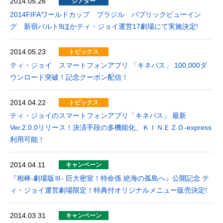
2014.05.26
シアター
2014FIFAワールドカップ ブラジル パブリックビューイン
グ 新宿バルト9ほかティ・ジョイ運営17劇場にて実施決定!
2014.05.23
トピックス
ティ・ジョイ スマートフォンアプリ 「キネパス」 100,000ダ
ウンロード突破！記念クーポン配信！
2014.04.22
トピックス
ティ・ジョイのスマートフォンアプリ「キネパス」 最新
Ver.2.0.0リリース！決済手段の多機能化、ＫＩＮＥＺＯ-express
利用可能！
2014.04.11
キャンペーン
『相棒-劇場版Ⅲ- 巨大密室！特命係 絶海の孤島へ』公開記念 テ
ィ・ジョイ運営劇場限定！特典付オリジナルメニュー販売決定!
2014.03.31
キャンペーン