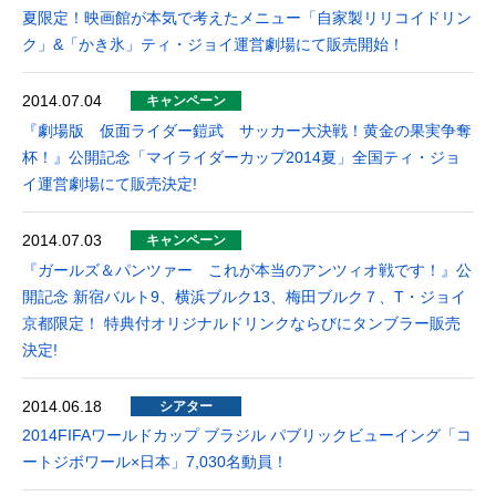
夏限定！映画館が本気で考えたメニュー「自家製リリコイドリン
ク」&「かき氷」ティ・ジョイ運営劇場にて販売開始！
2014.07.04
キャンペーン
『劇場版 仮面ライダー鎧武 サッカー大決戦！黄金の果実争奪
杯！』公開記念「マイライダーカップ2014夏」全国ティ・ジョ
イ運営劇場にて販売決定!
2014.07.03
キャンペーン
『ガールズ＆パンツァー これが本当のアンツィオ戦です！』公
開記念 新宿バルト9、横浜ブルク13、梅田ブルク７、T・ジョイ
京都限定！ 特典付オリジナルドリンクならびにタンブラー販売
決定!
2014.06.18
シアター
2014FIFAワールドカップ ブラジル パブリックビューイング「コ
ートジボワール×日本」7,030名動員！