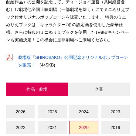
配給作品）の公開を記念して、ティ・ジョイ運営（共同経営含
む）
17
劇場他全国上映劇場（一部劇場を除く）にてミニぬりえブ
ック付オリジナルポップコーンを販売いたします。
特典のミニ
ぬりえブックは、キャラクター
7
名の設定画を使用した豪華仕
様。さらに特典のミニぬりえブックを使用した
Twitter
キャンペー
ンも実施決定！この機会に是非劇場へご来場ください。
劇場版『SHIROBAKO』公開記念オリジナルポップコーン
を販売！
(445KB)
作品・劇場
企業
2026
2025
2024
2023
2022
2021
2020
2019