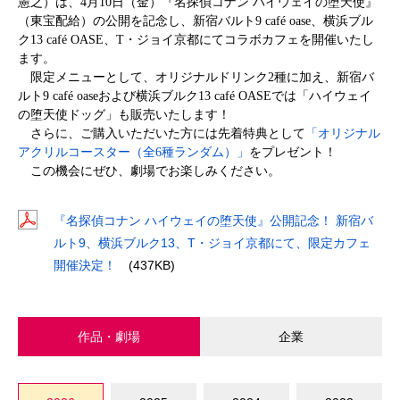
憲之）は、
4
月
10
日（金）『名探偵コナン ハイウェイの堕天使』
（東宝配給）の公開を記念し、新宿バルト
9 café oase
、横浜ブル
ク
13 café OASE
、
T
・ジョイ京都にてコラボカフェを開催いたし
ます。
限定メニューとして、オリジナルドリンク
2
種に加え、新宿バ
ルト
9 café oase
および横浜ブルク
13 café OASE
では「ハイウェイ
の堕天使ドッグ」も販売いたします！
さらに、ご購入いただいた方には先着特典として
「オリジナル
アクリルコースター（全
6
種ランダム）」
をプレゼント！
この機会にぜひ、劇場でお楽しみください。
『名探偵コナン ハイウェイの堕天使』公開記念！ 新宿バ
ルト9、横浜ブルク13、T・ジョイ京都にて、限定カフェ
開催決定！
(437KB)
作品・劇場
企業